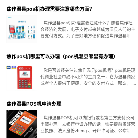
焦作温县pos机办理需要注意哪些方面？
焦作温县pos机办理需要注意什么？随着焦作社
会经济的发展，电子支付越来越成为温县人们的主
要支付方式。为了更好地方便和促进焦作温县地区
的生产生活，越来越多的商家开始使用pos机来进
行电子支付。但是，使用pos机办理支付也需要注
意一些事项，本文将从四
焦作pos机哪里可以办理（pos机温县哪里有办理）
你是否曾经关注过焦作温县pos机呢？pos机是现
代商业社会中必不可少的工具之一，它为温县商家
或者个人提供了便捷、安全的支付方式。那么，您
是否也有如下的疑问：pos机哪里可以办理呢？事
实上，在市场上选择pos机的渠道是多样的，例如
银行、第三方支付机
焦作温县POS机申请办理
焦作温县POS机可以向银行或者第三方支付公司
申请办理。去银行申请办理的话，需要提前备好营
业执照、法人身份zheng 、开户许可证、公章等原
件及复印件。等到申请办理POS机时，提交上这些