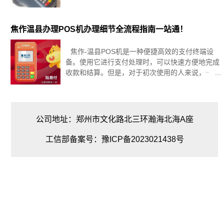
述在焦作温县申请星驿付POS机的个人操作流程及
关键注意事项，确保您能够顺利取得并启用这项优
质支付服务，提升您的支付效率
焦作温县办理POS机办理细节全流程指南一站通！
焦作-温县POS机是一种便捷高效的支付终端设
备。使用它进行支付处理时，可以快速方便地完成
收款和结算。但是，对于初次使用的人来说，一些
细节可能会不够清晰。以下是焦作-温县POS机办
理细节全流程指南，希望可以为您提供一些帮助。
文章将从四个方面对焦作温县P
公司地址：郑州市文化路北三环瀚海北海A座
工信部备案号：豫ICP备2023021438号