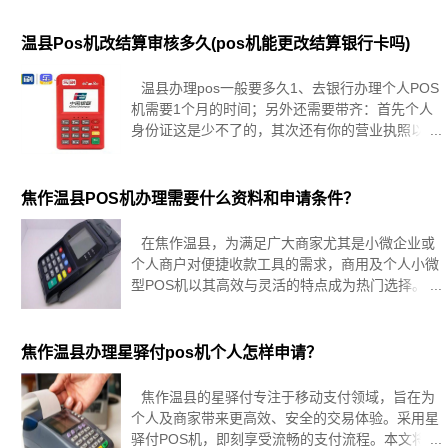
资料后，等银行审核和通知即可。虽然申请办理
温县Pos机改结算审核多久(pos机能更改结算银行卡吗)
温县办理pos一般要多久1、去银行办理个人POS
机需要1个月的时间；另外还需要带齐：首先个人
身份证这是少不了的，其次还有你的营业执照以及
税务登记证的原件等等。如果你没有公司不需要缴
纳税款当然这些没有你也不需要拿着。2、银行pos
机申请一般都是较
焦作温县POS机办理需要什么资料和申请条件？
在焦作温县，为满足广大商家尤其是小微企业或
个人商户对便捷收款工具的需求，商用及个人小微
型POS机以其高效与灵活的特点成为热门选择。为
了助力这些商户更好地理解申请流程并顺利配置
POS机，以下内容将围绕关键要点展开，包括必要
的申请材料、商户应符合的标准、
焦作温县办理星驿付pos机个人怎样申请？
焦作温县的星驿付专注于移动支付领域，旨在为
个人及商家带来更高效、安全的交易体验。采用星
驿付POS机，即刻享受流畅的支付流程。本文将详