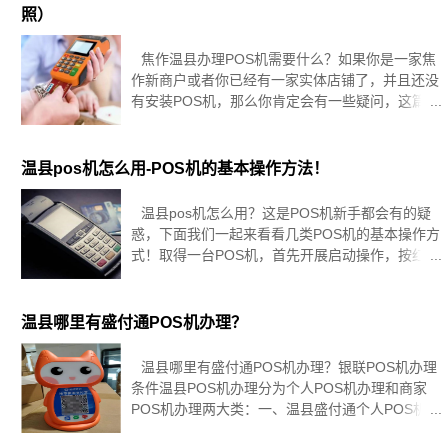
照）
焦作温县办理POS机需要什么？如果你是一家焦
作新商户或者你已经有一家实体店铺了，并且还没
有安装POS机，那么你肯定会有一些疑问，这篇文
章将为你解答这个问题。首先解释一下，POS机
（即点销售终端）是一种电子设备，用于在销售
点、餐馆、酒吧、超市、
温县pos机怎么用-POS机的基本操作方法！
温县pos机怎么用？这是POS机新手都会有的疑
惑，下面我们一起来看看几类POS机的基本操作方
式！取得一台POS机，首先开展启动操作，按红色
取消键听见响第一声时松掉手指等候联网，联网成
功之后会提醒您按任意键签到，然后会提醒您输入
操作员号，按确
温县哪里有盛付通POS机办理？
温县哪里有盛付通POS机办理​？银联POS机办理​
条件温县POS机办理​分为个人POS机办理​和商家
POS机办理​两大类：一、温县盛付通个人POS机办
理​条件：