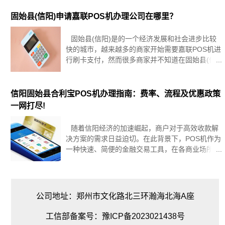
情形，这种做法不仅令人烦恼，还潜藏经济风险。
本文旨在深入解析这一普遍现象，
固始县(信阳)申请嘉联POS机办理公司在哪里？
固始县(信阳)是的一个经济发展和社会进步比较
快的城市，越来越多的商家开始需要嘉联POS机进
行刷卡支付，然而很多商家并不知道在固始县(信
阳)申请嘉联POS机应该去哪里。本文将从地理位
置、交通条件、政府支持和商业氛围四个方面详细
阐述固始县(信阳)申请嘉联
信阳固始县合利宝POS机办理指南：费率、流程及优惠政策
一网打尽!
随着信阳经济的加速崛起，商户对于高效收款解
决方案的需求日益迫切。在此背景下，POS机作为
一种快速、简便的金融交易工具，在各商业场所普
及开来。特别是在信阳市固始县，合利宝POS机凭
借其出色的稳定性和高效性，赢得了众多商家的信
赖与选择。本文旨在为您提供详
公司地址：郑州市文化路北三环瀚海北海A座
工信部备案号：豫ICP备2023021438号