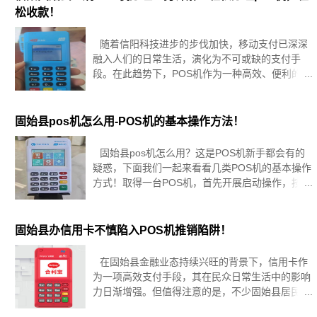
松收款！
随着信阳科技进步的步伐加快，移动支付已深深
融入人们的日常生活，演化为不可或缺的支付手
段。在此趋势下，POS机作为一种高效、便利的收
款解决方案，在固始县的商家群体中日益受到青
睐。为了助力该区域的商户们能够更加熟练地掌握
并利用POS机这一工具，本篇文章将
固始县pos机怎么用-POS机的基本操作方法！
固始县pos机怎么用？这是POS机新手都会有的
疑惑，下面我们一起来看看几类POS机的基本操作
方式！取得一台POS机，首先开展启动操作，按红
色取消键听见响第一声时松掉手指等候联网，联网
成功之后会提醒您按任意键签到，然后会提醒您输
入操作员号，按
固始县办信用卡不慎陷入POS机推销陷阱！
在固始县金融业态持续兴旺的背景下，信用卡作
为一项高效支付手段，其在民众日常生活中的影响
力日渐增强。但值得注意的是，不少固始县居民在
申办信用卡的环节，频繁遭遇被强力推销POS机的