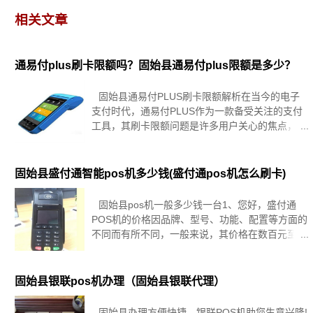
相关文章
通易付plus刷卡限额吗？固始县通易付plus限额是多少？
固始县通易付PLUS刷卡限额解析在当今的电子
支付时代，通易付PLUS作为一款备受关注的支付
工具，其刷卡限额问题是许多用户关心的焦点，通
易付PLUS刷卡限额吗？限额又是多少呢？我们将
对这些问题进行详细的探讨。通易付PLUS作为一
固始县盛付通智能pos机多少钱(盛付通pos机怎么刷卡)
固始县pos机一般多少钱一台1、您好，盛付通
POS机的价格因品牌、型号、功能、配置等方面的
不同而有所不同，一般来说，其价格在数百元至数
千元之间。一些基础的POS机价格可能在500元左
右，而一些高级的POS机价格可能会高达几千元。
2、办理pos机
固始县银联pos机办理（固始县银联代理）
固始县办理方便快捷，银联POS机助您生意兴隆!