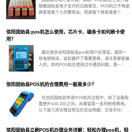
随着固始县电子支付的日趋普及，POS机已不再是
商家或者个人的奢侈品，而是每个商家或者个人必
备的工具之一。作为一种便捷、安全、可靠的收款
方式，POS机不仅能提高服务质量，缩短等待时
间，同时也能提高商家或者
信阳固始县:pos机怎么使用，芯片卡、磁条卡如何刷卡使
用？
最近很多信阳固始县pos机用户反馈说，接到一
些电销电话，说机器坏了需要更换，请注意都是骗
人的，你的POS机在使用过中遇到问题，第一时间
联系我们，我们所有机器背面有联系电话和销售！
现在还有不少的朋友不知道怎么使用实体POS机。
1.芯片卡，可
信阳固始县POS机的合理费用一般是多少？
在信阳固始县申请POS机的过程中，除了设备购
置费外100-200之间，尚需留意一系列附带费用。
以下是几项合理且常见的支出明细：交易手续费：
常言道，进行一万元额度的刷卡交易，预计会被扣
除大约60元作为手续费，这是业界公认的公平标
准。网络流量费：
信阳固始县立刷POS机办理业务详解：轻松办理pos机，轻