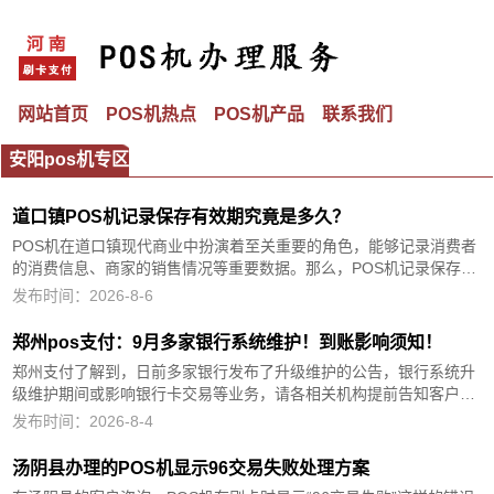
网站首页
POS机热点
POS机产品
联系我们
安阳pos机专区
道口镇POS机记录保存有效期究竟是多久？
POS机在道口镇现代商业中扮演着至关重要的角色，能够记录消费者
的消费信息、商家的销售情况等重要数据。那么，POS机记录保存有
效期究竟是多久呢？这是许多商家和消费者所关心的问题。POS机记
发布时间：2026-8-6
录保存有效期是根据相关法律法规规定的。根据《中华人民共...
郑州pos支付：9月多家银行系统维护！到账影响须知！
郑州支付了解到，日前多家银行发布了升级维护的公告，银行系统升
级维护期间或影响银行卡交易等业务，请各相关机构提前告知客户提
前做好资金安排并做好解释工作！避免带来不便！一、建设银行9月6
发布时间：2026-8-4
日（周五）晚间22:00至9月7日（周六）上午07:00，对个人...
汤阴县办理的POS机显示96交易失败处理方案