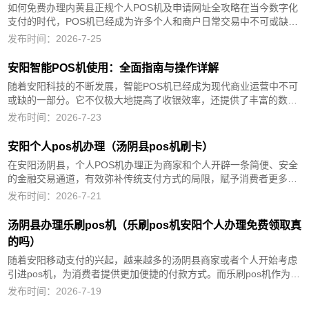
如何免费办理内黄县正规个人POS机及申请网址全攻略在当今数字化
支付的时代，POS机已经成为许多个人和商户日常交易中不可或缺的
工具，对于个人而言，拥有一台POS机可以方便地进行各种支付操
发布时间：2026-7-25
作，提高资金管理的效率，本文将为您详细介绍正规PO...
安阳智能POS机使用：全面指南与操作详解
随着安阳科技的不断发展，智能POS机已经成为现代商业运营中不可
或缺的一部分。它不仅极大地提高了收银效率，还提供了丰富的数据
分析和增值服务，让安阳商家能够更好地管理店铺和满足客户需求。
发布时间：2026-7-23
本文将详细介绍智能POS机的使用方法，包括其基本功能、操作步
骤、注意...
安阳个人pos机办理（汤阴县pos机刷卡）
在安阳汤阴县，个人POS机办理正为商家和个人开辟一条简便、安全
的金融交易通道，有效弥补传统支付方式的局限，赋予消费者更多支
付灵活性。本篇文章将系统阐述安阳汤阴县个人POS机办理的诸多益
发布时间：2026-7-21
处、应用范围、详尽办理步骤、全面服务保障体系，并在文末总结其
核心价...
汤阴县办理乐刷pos机（乐刷pos机安阳个人办理免费领取真
的吗）
随着安阳移动支付的兴起，越来越多的汤阴县商家或者个人开始考虑
引进pos机，为消费者提供更加便捷的付款方式。而乐刷pos机作为国
内知名的pos机品牌，备受商家或者个人青睐。本文将详细介绍安阳
发布时间：2026-7-19
汤阴县如何办理乐刷pos机，以及它的优势所在。正文：...