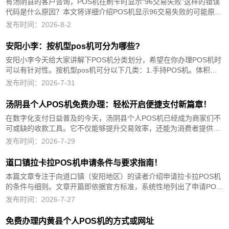
有汤阴县的客户咨询，POS机在刷卡时显示“96交易失败”这样的错误
代码是什么原因？本文将详细介绍POS机显示96交易失败的可能原
因、解决方案以及预防措施，帮助大家更好地应对这一问题。一、
发布时间：2026-8-2
POS机显示96交易失败的可能原因1.网络问题：POS机...
安阳小李：按机型pos机可分为哪些?
安阳小李今天给大家讲解下POS机分类划分，希望在你办理POS机时
可以有针对性。按机型pos机可分以下几类：1.手持POS机。体积较
小，移动方便，能以单键快速操作，不必死记及输入多位货号。2.台
发布时间：2026-7-31
式POS机。体积较手持POS机大，功能比手持PO...
汤阴县个人POS机免费办理：轻松开启便捷支付新篇章！
在数字化支付日益普及的今天，汤阴县个人POS机已经成为商家们不
可或缺的收款工具。它不仅能够提升交易效率，还能为消费者提供更
加便捷的支付体验。本文将详细介绍汤阴县个人POS机免费办理的流
发布时间：2026-7-29
程、优势、选择要点以及使用注意事项，帮助读者全面了解个人POS
机，...
道口镇拉卡拉POS机申请条件与要求指南！
本篇文章专注于向道口镇（安阳地区）的读者介绍申请拉卡拉POS机
的条件与细则。文章开篇即依据官方标准，系统性地列出了申请POS
机所必需的各项条件，并对其进行逐条细致解析。随后，我们从四个
发布时间：2026-7-27
核心维度——商户分类、所需证件资料、经营业务范畴及费用详情，
展开了...
免费办理内黄县个人POS机的方式或网址