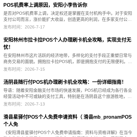
POS机费率上调原因，安阳小李告诉你
是否对POS机费率上调，决定权还是掌握在支付机构手中。对于安阳
支付公司而言，涨价能扩大收益，创造更高的利润，在多家支付公司
业绩下滑的背景下，涨价显得合情合理。安阳办理的pos机不用了需
发布时间：2026-7-17
要注销吗?POS机未注销会占用站点，要释放占用，建议注销：...
安阳林州市拉卡拉POS个人办理刷卡机全攻略，实现支付无
忧！
在安阳林州市这片活跃的经济地带，多样化的支付手段正重塑日常与
商务交易的面貌。拥抱拉卡拉POS机，即是拥抱支付的无限便利。本
篇文章将手把手引导您通过官方渠道，顺利在安阳林州市完成拉卡拉
发布时间：2026-7-15
POS机的申请部署，确保您的收款之旅顺畅无阻，实现真正的财务自
由体验...
汤阴县随行付POS机办理刷卡机全攻略：一份详细指南！
导语：随着安阳金融支付市场的快速发展，POS机已经成为各行各业
经营活动中不可或缺的支付工具，特别是在汤阴县这个旅游胜地，随
行付POS机的应用更是广泛，本文将为您详细介绍如何在汤阴县办理
发布时间：2026-7-13
随行付POS机，让您轻松实现刷卡支付。随行付POS机简介随行...
滑县星驿付POS个人免费申请资料（ 滑县mb_pronamPOS
个人免
《安阳滑县星驿付POS个人免费申请指南：资料与资格详解》在当今