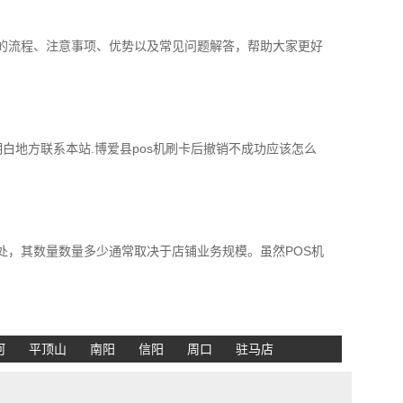
卡的流程、注意事项、优势以及常见问题解答，帮助大家更好
白地方联系本站.博爱县pos机刷卡后撤销不成功应该怎么
处，其数量数量多少通常取决于店铺业务规模。虽然POS机
河
平顶山
南阳
信阳
周口
驻马店