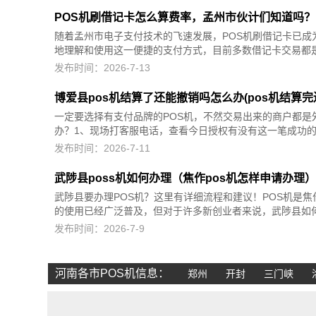
POS机刷借记卡怎么算费率，孟州市伙计们知道吗？
随着孟州市电子支付技术的飞速发展，POS机刷借记卡已成
地理解和使用这一便捷的支付方式，目前多数借记卡交易都是
发布时间：2026-7-13
博爱县pos机结算了还能撤销吗怎么办(pos机结算完
一定要选择有支付品牌的POS机，不然交易出来的商户都是
办？1、现场打客服电话，查看今日授权有没有这一笔成功的记
发布时间：2026-7-11
武陟县poss机如何办理（焦作pos机怎样申请办理
武陟县要办理POS机？这里有详细流程和建议！POS机是
的使用已经广泛普及，但对于许多新创业者来说，武陟县如何办
发布时间：2026-7-9
河南各市POS机信息：
郑州
开封
三门峡