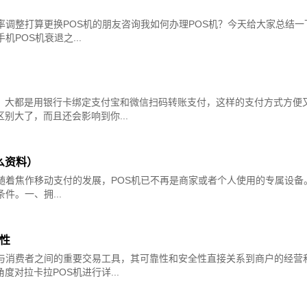
率调整打算更换POS机的朋友咨询我如何办理POS机？今天给大家总结一
POS机衰退之...
，大都是用银行卡绑定支付宝和微信扫码转账支付，这样的支付方式方便
别大了，而且还会影响到你...
么资料）
随着焦作移动支付的发展，POS机已不再是商家或者个人使用的专属设备
件。一、拥...
性
与消费者之间的重要交易工具，其可靠性和安全性直接关系到商户的经营
对拉卡拉POS机进行详...