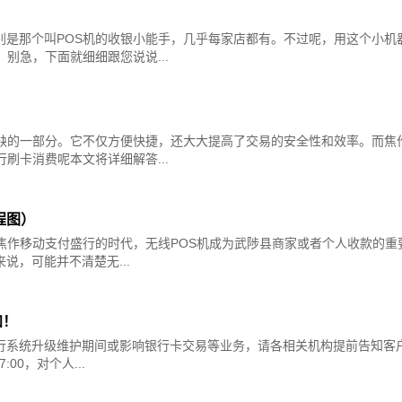
别是那个叫POS机的收银小能手，几乎每家店都有。不过呢，用这个小机
别急，下面就细细跟您说说...
或缺的一部分。它不仅方便快捷，还大大提高了交易的安全性和效率。而焦
刷卡消费呢本文将详细解答...
程图）
焦作移动支付盛行的时代，无线POS机成为武陟县商家或者个人收款的重要
，可能并不清楚无...
知！
行系统升级维护期间或影响银行卡交易等业务，请各相关机构提前告知客
00，对个人...