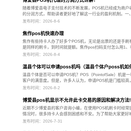
博爱县POS机代理的分润方式详解！
随着博爱县电子支付技术的不断发展，POS机已经成为商户
的分润方式，帮助读者更好地了解这一行业的盈利机制。一、分
发布时间：2026-8-6
焦作pos机快速办理
焦作有些持卡人办了好多个POS机，无论是出票的还是手刷
是同样的刷卡，到时间就提额。焦作pos扫码支付怎么用1、有一
发布时间：2026-8-4
温县个体可以申请poss机吗（温县个体户poss机
温县个体是否可以申请POS机？POS（PointofSal
客户的满意度。但是，许多人认为，申请POS机是门槛较高，适
发布时间：2026-8-2
博爱县pos机显示不允许此卡交易的原因和解决方法!
近期不少博爱县的客户咨询小编，在使用POS机刷卡时经常
情况时，很多持卡人会感到困惑和不安。为了帮助大家更好地理
发布时间：2026-7-31