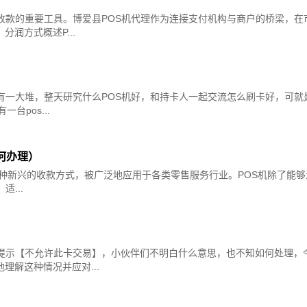
收款的重要工具。博爱县POS机代理作为连接支付机构与商户的桥梁，在
润方式概述P...
有一大堆，整天研究什么POS机好，和持卡人一起交流怎么刷卡好，可就
台pos...
如何办理）
e）机是一种新兴的收款方式，被广泛地应用于各类零售服务行业。POS机除
...
提示【不允许此卡交易】，小伙伴们不明白什么意思，也不知如何处理，今
解这种情况并应对...