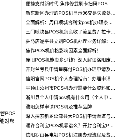
便捷支付新时代-焦作修武刷卡扫码POS机上门办理服务全面开启！
新东新区办理的POS机显示96交易失败处理方案
全面解析：周口项城合利宝pos机办理条件及流程详解！
三门峡陕县POS机怎么收了流量费？拉卡拉POS流量费讲解
驻马店遂平县立刷POS机办理业务详解：轻松办理pos机，轻松收款！
焦作POS机价格影响因素全面解析！
废旧POS机能卖多少钱？深入解读洛阳废旧POS机市场
开封兰考县申请星驿付POS机办理申请及所需的资料有那些？
信阳官网POS机个人办理指南：办理申请流程与所需资料！
平顶山汝州市POS机办理需要什么资料和申请条件？
淅川县个人申请pos机有什么用（个人申请poss机有啥影响）
濮阳怎样申请POS机及推荐品牌
管POS
深入探索新乡延津县大POS机申请渠道与关键注意事项！
能对您
通许合利宝POS机靠谱么？开封合利宝POS机免费申请
信阳罗山县电银POS机注册办理流程及费率解答！