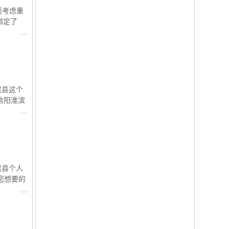
而考虑重
绑定了
滨县这个
信阳淮滨
滨县个人
您想要的