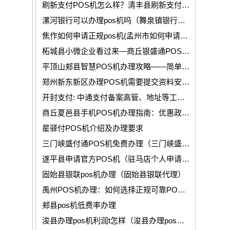
刷新支付POS机怎么样？清丰县刷新支付POS机费率多少？
漯河银行可以办理pos机吗（舞泉镇银行可以办理pos刷卡机吗）
焦作如何申请正规pos机(孟州市如何申请到pos机流程)
柘城县小微企业看过来—商丘银盛通POS机办理全指南，解锁财务收款新捷径
平顶山郏县智慧POS机办理攻略——简单快捷，安全收款尽在掌握!
郑州新东新区办理POS机需要提交资料安全吗?
开封支付: 中通支付备案高管、地址等工商信息变更！
商丘夏邑县手机POS机办理指南：优惠政策、办理流程及常见问题分析！
星驿付POS机介绍及办理要求
三门峡盛付通POS机免费办理（三门峡盛付通POS机办理入口）
遂平县申请官方POS机（驻马店个人申请pos机须注意的三个事项）
固始县银联pos机办理（固始县银联代理）
禹州POS机办理：如何选择正规可靠POS机公司？
郏县pos机低费率办理
浚县办理pos机利润t怎样（浚县办理pos机挣钱多吗安全吗）