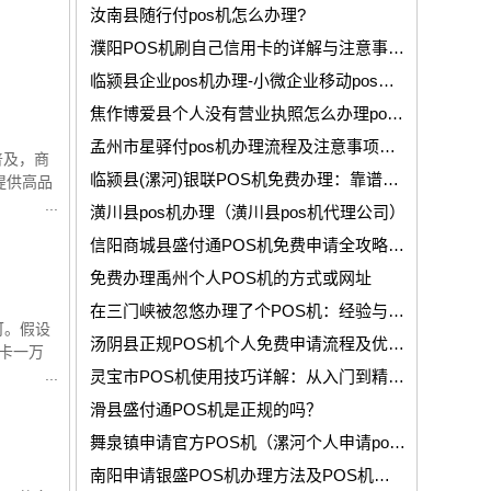
汝南县随行付pos机怎么办理?
濮阳POS机刷自己信用卡的详解与注意事项！
临颍县企业pos机办理-小微企业移动pos机申请流程
焦作博爱县个人没有营业执照怎么办理pos机业务？
孟州市星驿付pos机办理流程及注意事项详解
普及，商
临颍县(漯河)银联POS机免费办理：靠谱选择还是隐藏风险？
提供高品
潢川县pos机办理（潢川县pos机代理公司）
信阳商城县盛付通POS机免费申请全攻略：手续简化，轻松获取！
免费办理禹州个人POS机的方式或网址
在三门峡被忽悠办理了个POS机：经验与教训！
可。假设
汤阴县正规POS机个人免费申请流程及优势详解！
刷卡一万
灵宝市POS机使用技巧详解：从入门到精通！
滑县盛付通POS机是正规的吗？
舞泉镇申请官方POS机（漯河个人申请pos机须注意的三个事项）
南阳申请银盛POS机办理方法及POS机该使用介绍！