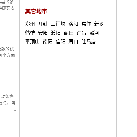
县县的多
快捷又安
其它地市
郑州
开封
三门峡
洛阳
焦作
新乡
鹤壁
安阳
濮阳
商丘
许昌
漯河
平顶山
南阳
信阳
周口
驻马店
收款的优
四个方面
，功能各
要点，帮