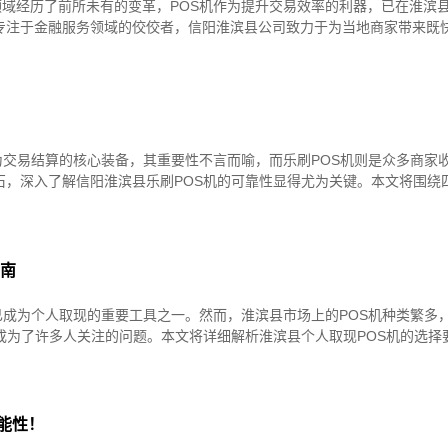
域经历了前所未有的变革，POS机作为提升交易效率的利器，已在淮滨
专注于金融服务领域的佼佼者，信阳淮滨县公司致力于为当地商家带来既
为交易结算的核心装备，其重要性不言而喻，而乐刷POS机则是众多商家
石，深入了解信阳淮滨县乐刷POS机的可靠性显得尤为关键。本文将围绕
指南
已成为个人取现的重要工具之一。然而，淮滨县市场上的POS机种类繁多
成为了许多人关注的问题。本文将详细解析淮滨县个人取现POS机的选择
能性！