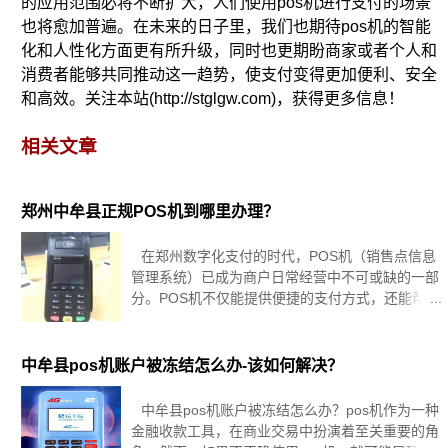
的应用范围必将不断扩大，人们使用pos机进行支付的场景
也将愈加普遍。在未来的日子里，我们也期待pos机的智能
化和人性化方面更有所升级，同时也更期盼商家或者个人和
消费者能够共同推动这一趋势，使支付变得更加便利、安全
和高效。关注本站(http://stglgw.com)，获得更多信息！
相关文章
郑州中牟县正规POS机到哪里办理？
在郑州数字化支付的时代，POS机（销售点信息
管理系统）已成为商户日常经营中不可或缺的一部
分。POS机不仅能提供便捷的支付方式，还能帮助
中牟县商户实现销售数据的实时统计和管理。然
而，面对市场上众多的POS机品牌和服务商，很多
商户可能会困惑：正规POS机
中牟县pos机账户被冻结怎么办-该如何解决？
中牟县pos机账户被冻结怎么办？pos机作为一种
金融收款工具，在商业交易中扮演着至关重要的角