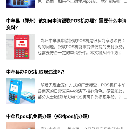
色。然而，如果不正确使用pos机，就可能导致账
户被冻结，这无疑会给商家带来诸多不便。那么，
当pos机账户被冻结时，我们该如何解决呢？办理
POS机不要听信一些低
中牟县（郑州）该如何申请银联POS机办理？需要什么申请
资料？
郑州中牟县申请银联POS机是很多商家必须要面
对的问题，银联POS机能够提供便捷的支付服务，
也需要符合一定的申请条件。本文将从四个方面为
您详细阐述郑州中牟县地区该如何申请银联POS机
办理以及需要什么申请条件。1、了解银联POS机
申请条件在申请银联
中牟县办POS机取现违法吗？
随着无现金支付方式的广泛接受，POS机在中牟
县商家的日常交易中扮演了核心角色。尽管如此，
部分人士错误地认为POS机可作为提现手段，这一
理解实则偏离正轨。本文旨在深入解析POS机提现
的法律界限、潜在风险、正规提现途径、预防欺诈
手段，并通过实例剖析，全方
中牟县pos机免费办理（郑州pos机办理）