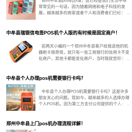
郑州中牟县pos机办理，这已经是我们生活中非
常常见的一句话，因为随着网络和电子科技的发
展，越来越多的商家或者个人和消费者们已经开始
意识到了电子支付的便利性和效率。随着郑州传统
的现金支付方式的逐渐被淘汰，手机支付和pos机
支付已经成为了当前最为
中牟县瑞银信电签POS机个人版的有时候是固定商户！
前两天小编的一个郑州中牟县客户给我说他的机
器刷卡很奇怪，就只有一张工商银行的信用卡不变
化商户，其他卡都能变化商户，当时我就觉得很奇
怪，问了后台说可能是有些部分银行卡后台特殊，
然后我就建议换个机器试一下，结果换个机器他都
刷不起卡，我还以为是刷卡方式不对
中牟县个人办理pos机需要银行卡吗？
中牟县个人办理POS机需要银行卡吗？这是许多
朋友关心的问题。现如今，越来越多的人选择办理
个人POS机，因为第三方支付公司提供的个人小微
商户POS机使用方便快捷，符合很多人的需求。在
办理个人POS机之前，需要进行实名认证，那么是
否需要银行卡呢？答案是肯
郑州中牟县上门pos机办理流程详解！