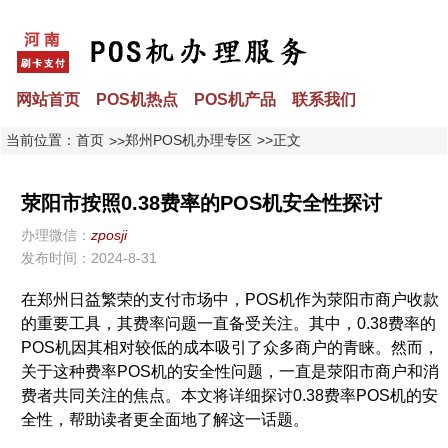
网站首页
POS机热点
POS机产品
联系我们
当前位置：
首页
郑州POS机办理专区
>>正文
>>
荥阳市按照0.38费率的POS机安全性探讨
办理微信：
zposji
发布时间：2024-8-31
在郑州日益繁荣的支付市场中，POS机作为荥阳市商户收款
的重要工具，其费率问题一直备受关注。其中，0.38费率的
POS机因其相对较低的成本吸引了众多商户的青睐。然而，
关于这种费率POS机的安全性问题，一直是荥阳市商户和消
费者共同关注的焦点。本文将详细探讨0.38费率POS机的安
全性，帮助读者更全面地了解这一话题。