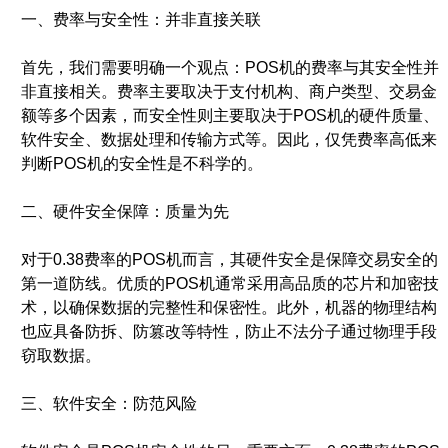
一、费率与安全性：并非直接关联
首先，我们需要明确一个观点：POS机的费率与其安全性并
非直接相关。费率主要取决于支付机构、商户类型、交易金
额等多个因素，而安全性则主要取决于POS机的硬件质量、
软件安全、数据处理和传输方式等。因此，仅凭费率高低来
判断POS机的安全性是不科学的。
二、硬件安全保障：质量为先
对于0.38费率的POS机而言，其硬件安全是保障交易安全的
第一道防线。优质的POS机通常采用高品质的芯片和加密技
术，以确保数据的完整性和保密性。此外，机器的物理结构
也应具备防拆、防篡改等特性，防止不法分子通过物理手段
窃取数据。
三、软件安全：防范风险