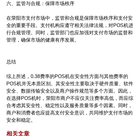
六、监管与合规：保障市场秩序
在荥阳市支付市场中，监管和合规是保障市场秩序和支付安
全的重要手段。支付机构应遵守相关法律法规，对POS机进
行合规管理。同时，监管部门也应加强对支付市场的监督和
管理，确保市场的健康有序发展。
总结
综上所述，0.38费率的POS机在安全性方面与其他费率的
POS机并无本质区别。其安全性主要取决于硬件质量、软件
安全、数据传输安全以及商户操作规范等多个方面。因此，
在选择POS机时，荥阳市商户不应仅关注费率高低，而应综
合考虑其安全性、稳定性以及服务质量等多个因素。同时，
商户和消费者也应提高支付安全意识，共同维护支付市场的
安全和稳定。
相关文章