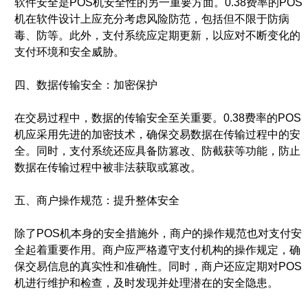
软件安全是POS机安全性的另一重要方面。0.38费率的POS
机在软件设计上应充分考虑风险防范，包括但不限于防病
毒、防等。此外，支付系统应定期更新，以应对不断变化的
支付环境和安全威胁。
四、数据传输安全：加密保护
在交易过程中，数据的传输安全至关重要。0.38费率的POS
机应采用先进的加密技术，确保交易数据在传输过程中的安
全。同时，支付系统还应具备防篡改、防截获等功能，防止
数据在传输过程中被非法获取或篡改。
五、商户操作规范：提升整体安全
除了POS机本身的安全措施外，商户的操作规范也对支付安
全起着重要作用。商户应严格遵守支付机构的操作规定，确
保交易信息的真实性和准确性。同时，商户还应定期对POS
机进行维护和检查，及时发现并处理潜在的安全隐患。