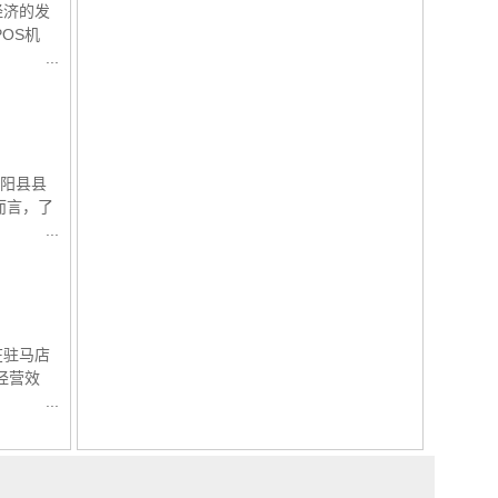
经济的发
OS机
正阳县县
而言，了
在驻马店
经营效