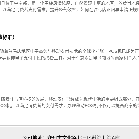
阳县位于中南部，是一个民族风情浓厚、自然景观丰富的地区，随着当地
，以满足消费者支付需求，提升经营效率，如何在驻马店正阳县申请正规P
费标准）
钱？随着驻马店地区电子商务与移动支付技术的全球化扩张，POS机已成为
卡等多种电子支付手段的必备工具。对于有意涉足电商领域的商家和个人
！随着驻马店科技的发展，移动支付已经成为现代生活的重要组成部分，
OS机，以满足消费者的支付需求，办理移动POS机不仅可以提高商家的
公司地址：郑州市文化路北三环瀚海北海A座