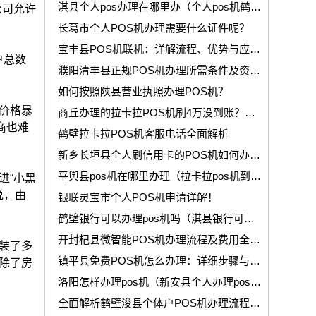
淇县个人pos办理在哪里办（个人pos机鹤壁哪里办理手续）
公司允许
长葛市个人POS机办理需要什么证件呢？
宝丰县POS机联机：详解流程、优势与应用！
户总数
濮阳清丰县正规POS机办理所需条件及资料说明！
如何按照陕县营业执照办理POS机？
价格暴
商丘办理的拉卡拉POS机刷4万没到账？拉卡拉刷的钱没到账怎么办？
商也难
鹤壁拉卡拉POS机客服电话全面解析
新乡长垣县个人刷信用卡的POS机如何办理?
平舆县pos机在哪里办理（拉卡拉pos机到驻马店哪里可以办理）
进“小黑
说，由
银联灵宝市个人POS机申请详解！
鹤壁银行可以办理pos机吗（淇县银行可以办理pos刷卡机吗）
开封杞县微智能POS机办理流程及费用全面讲解！
装了多
镇平县免费POS机怎么办理：详细步骤与注意事项!
除了房
洛阳怎样办理pos机（新安县个人办理pos机怎么注销了）
全面解析鹤壁浚县个体户POS机办理流程及申请事项！