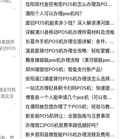
OS机，
信阳现代金控电签POS机怎么办理及POS机刷卡费率问题
濮阳个人可以办理pos机吗？
废旧POS机能卖多少钱？深入解读漯河废旧POS机市场
详解潢川县移动POS机办理所需材料及流程
长葛市手机POS机办理全面讲解：条件、流程与使用！
费者提供
讨POS
温县星驿付POS机办理全攻略：轻松掌握办理流程与相关事宜！
舞泉镇银联pos机办理流程（漯河银联pos机操作方法）
郑州瑞银信POS机：智能支付新产品！
安阳道口镇星驿付POS机办理该怎么选择合适的机器呢？
一站式办理杞县刷卡扫码POS机：快速提供便捷的支付服务！
机器支付机
，其实主
博爱县一个人能申请几个pos机（可以有多个pos机吗）
在濮阳被忽悠办理了个POS机：经验与教训！
新安县POS机转让：全面指南与注意事项
办理周口POS机是费率越低越好吗？
新乡原阳县微智能POS机办理流程及费用全面讲解！
体验。然