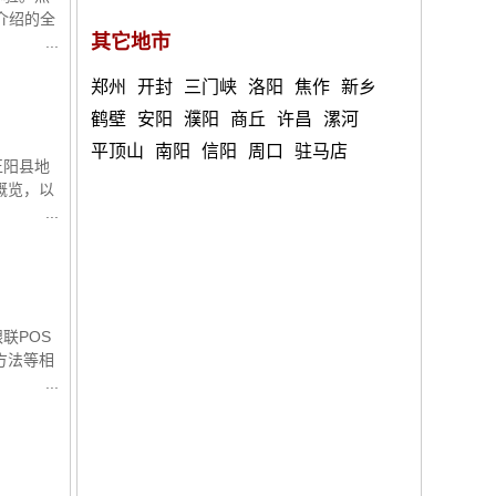
介绍的全
其它地市
郑州
开封
三门峡
洛阳
焦作
新乡
鹤壁
安阳
濮阳
商丘
许昌
漯河
平顶山
南阳
信阳
周口
驻马店
正阳县地
概览，以
联POS
方法等相