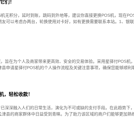
是它们！
S机无积分，延时到账，跳码到外地等，建议你直接更换POS机，现在PO
朋友可以考虑办两台，轮换使用对卡好，如有更换需要联系本站。1、银
，旨在为个人及商家带来更高效、安全的交易体验。采用星驿付POS机
津县申请星驿付POS机的个人操作流程及关键注意事项，确保您能够顺利
s机，轻松收款！
已深深融入人们的日常生活，演化为不可或缺的支付手段。在此趋势下，
孟津县的商家群体中日益受到青睐。为了助力该区域的商户们能够更加熟