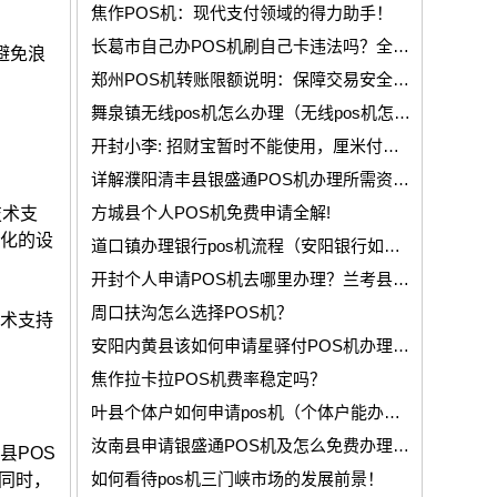
焦作POS机：现代支付领域的得力助手！
长葛市自己办POS机刷自己卡违法吗？全面解析POS机使用与法律规定！
避免浪
郑州POS机转账限额说明：保障交易安全，提升支付体验
舞泉镇无线pos机怎么办理（无线pos机怎么办理流程图）
开封小李: 招财宝暂时不能使用，厘米付部分用户不能使用，是系统升级吗？
详解濮阳清丰县银盛通POS机办理所需资料及注册流程！
方城县个人POS机免费申请全解!
技术支
性化的设
道口镇办理银行pos机流程（安阳银行如何办pos机）
开封个人申请POS机去哪里办理？兰考县在哪可以办个人POS机？
周口扶沟怎么选择POS机？
技术支持
安阳内黄县该如何申请星驿付POS机办理？需要什么申请条件？
焦作拉卡拉POS机费率稳定吗？
叶县个体户如何申请pos机（个体户能办理pos机对公帐吗）
汝南县申请银盛通POS机及怎么免费办理POS机！
县POS
如何看待pos机三门峡市场的发展前景！
同时，