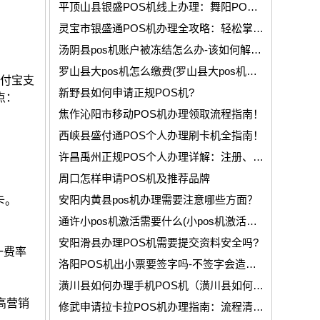
平顶山县银盛POS机线上办理：舞阳POS机的申请条件和资料讲解！
灵宝市银盛通POS机办理全攻略：轻松掌握办理流程与相关事宜！
汤阴县pos机账户被冻结怎么办-该如何解决？
罗山县大pos机怎么缴费(罗山县大pos机如何用)？
支付宝支
新野县如何申请正规POS机?
点：
焦作沁阳市移动POS机办理领取流程指南！
西峡县盛付通POS个人办理刷卡机全指南！
许昌禹州正规POS个人办理详解：注册、费率与注意事项！
周口怎样申请POS机及推荐品牌
安阳内黄县pos机办理需要注意哪些方面？
卡。
通许小pos机激活需要什么(小pos机激活需要什么资料)
安阳滑县办理POS机需要提交资料安全吗?
一费率
洛阳POS机出小票要签字吗-不签字会造成哪些影响？
潢川县如何办理手机POS机（潢川县如何办理手机pos机流程）
高营销
修武申请拉卡拉POS机办理指南：流程清楚、快速激活使用！