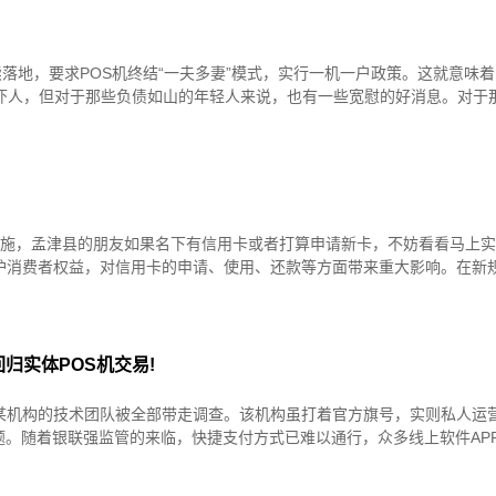
落地，要求POS机终结“一夫多妻”模式，实行一机一户政策。这就意味
似吓人，但对于那些负债如山的年轻人来说，也有一些宽慰的好消息。对于
！
面实施，孟津县的朋友如果名下有信用卡或者打算申请新卡，不妨看看马上
护消费者权益，对信用卡的申请、使用、还款等方面带来重大影响。在新
归实体POS机交易!
某机构的技术团队被全部带走调查。该机构虽打着官方旗号，实则私人运
题。随着银联强监管的来临，快捷支付方式已难以通行，众多线上软件AP