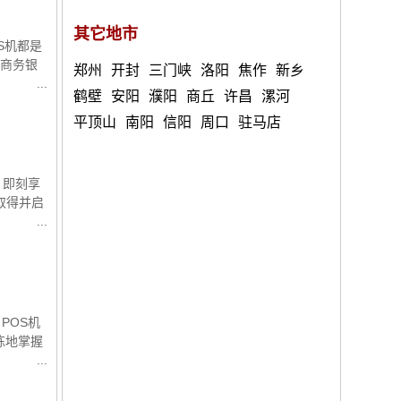
其它地市
S机都是
联商务银
郑州
开封
三门峡
洛阳
焦作
新乡
鹤壁
安阳
濮阳
商丘
许昌
漯河
平顶山
南阳
信阳
周口
驻马店
，即刻享
取得并启
POS机
练地掌握