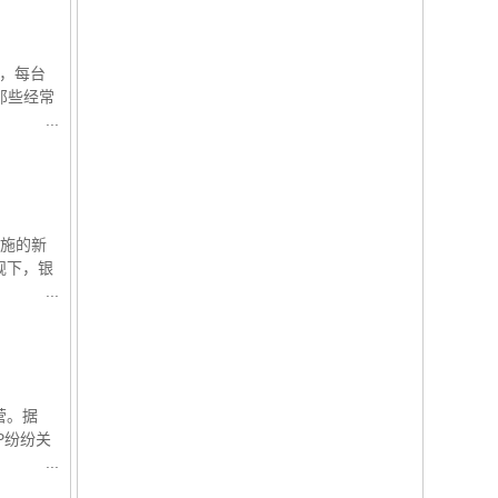
着，每台
那些经常
实施的新
规下，银
营。据
P纷纷关