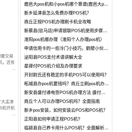
鹿邑大pos机和小pos机哪个靠谱(鹿邑大pos机和小pos机区别费率
新乡延津县怎么免费办理POS机？
商丘正规POS机办理刷卡机全攻略
新蔡县(驻马店)申请银联POS机使用步骤和所需的资料有那些？
淮阳pos机哪办理（淮阳个人办理pos机）
申请信用卡的一些冷门小技巧，鹤壁小伙伴都知道吗？
想要交易
泌阳县POS支付术语讲解大全
机，还有
星驿付POS机介绍及办理要求
开封尉氏还有稳定的手机POS可以使用吗？
柘城县办pos机要钱吗？商丘立刷pos机办理入口
新安县盛付通电签POS机办理方法 盛付通POS个人免费申请
商丘个人可以办理POS机吗？全面指南
广大孟津
S机开机
新乡pos安装，如何安装云POS和POS机？
正阳县如何申请正规POS机?
临颍县自己养卡用什么POS机？全面解析与推荐