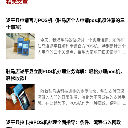
相关文章
遂平县申请官方POS机（驻马店个人申请pos机须注意的三
个事项）
今天，我渴望与各位探讨一个实用话题：如何在
驻马店遂平县顺利申请官方POS机，特别是针对个
人用户的三个关键点，希望大家能仔细阅读以下内
容，相信会对您大有裨益。若您对申请POS机服务
感兴趣，欢迎直接联系我们的在线客服获取一对一
专业咨询。在这个信用卡日
驻马店遂平县立刷POS机办理业务详解：轻松办理pos机，
轻松收款！
随着驻马店科技进步的步伐加快，移动支付已深
深融入人们的日常生活，演化为不可或缺的支付手
段。在此趋势下，POS机作为一种高效、便利的收
款解决方案，在遂平县的商家群体中日益受到青
睐。为了助力该区域的商户们能够更加熟练地掌握
并利用POS机这一工具，本篇文章
遂平县拉卡拉POS机办理全面指导：条件、流程与入网政