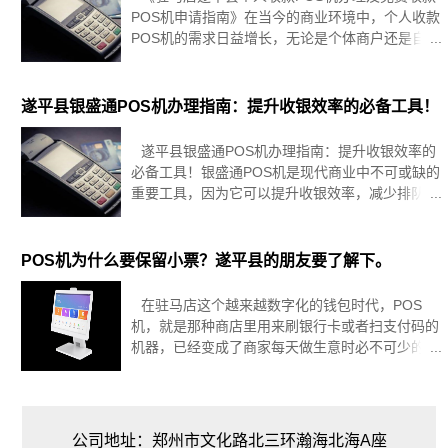
POS机申请指南》在当今的商业环境中，个人收款
POS机的需求日益增长，无论是个体商户还是自由
职业者，拥有一个便捷的收款工具都能极大地提高
交易效率和便利性，个人收款POS机怎么办理呢？
免费
遂平县银盛通POS机办理指南：提升收银效率的必备工具！
遂平县银盛通POS机办理指南：提升收银效率的
必备工具！银盛通POS机是现代商业中不可或缺的
重要工具，因为它可以提升收银效率，减少排队等
待时间。本文将通过以下方面详细介绍银盛通POS
机的办理指南，帮助商家更好地了解和使用这一工
具。首先，了解银盛
POS机为什么要保留小票？遂平县的朋友要了解下。
在驻马店这个越来越数字化的钱包时代，POS
机，就是那种商店里用来刷银行卡或者扫支付码的
机器，已经变成了商家每天做生意时必不可少的好
帮手。而每次买东西后，从那台机器里吐出来的小
小POS机小票，别看它体积小，作用可大了去了。
接下来，咱们就聊聊这不起眼的小
公司地址：郑州市文化路北三环瀚海北海A座