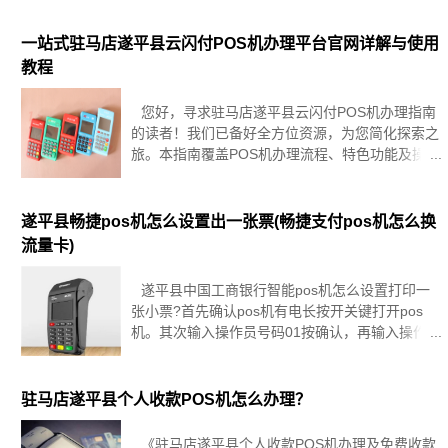
是您需要掌握的核心步骤与所需文档概览，以便您
能够顺利开启便捷收款之旅。
一站式驻马店遂平县云闪付POS机办理平台官网详解与使用
教程
您好，寻求驻马店遂平县云闪付POS机办理指南
的读者！我们已备好全方位资源，为您简化探索之
旅。本指南覆盖POS机办理流程、特色功能及操作
教程，旨在便捷您的商业运营，推动事业兴旺。让
我们助您一臂之力！驻马店遂平县云闪付POS机简
介驻马店遂平县云闪付
遂平县畅捷pos机怎么设置出一张票(畅捷支付pos机怎么换
流量卡)
遂平县中国工商银行智能pos机怎么设置打印一
张小票?首先确认pos机有电长按开关键打开pos
机。其次输入操作员号码01按确认，再输入操作员
密码再按确认。最后中pos机就自动打开了。然后
就可以刷卡，输入金额，让持卡人输入密码。按
POS机的“确认”
驻马店遂平县个人收款POS机怎么办理？
《驻马店遂平县个人收款POS机办理及免费收款