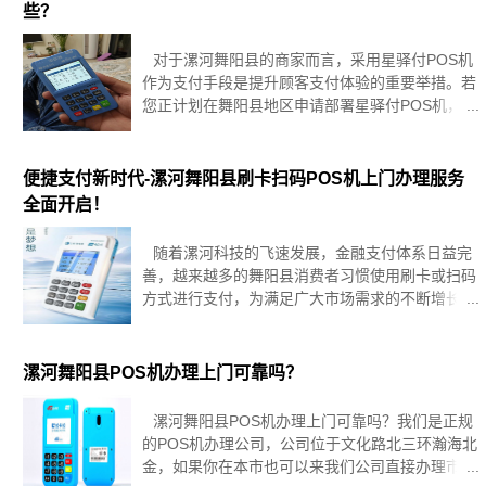
些？
对于漯河舞阳县的商家而言，采用星驿付POS机
作为支付手段是提升顾客支付体验的重要举措。若
您正计划在舞阳县地区申请部署星驿付POS机，熟
悉整个申请流程及必备材料显得尤为关键。以下是
您需要掌握的核心步骤与所需文档概览，以便您能
够顺利开启便捷收款之旅。
便捷支付新时代-漯河舞阳县刷卡扫码POS机上门办理服务
全面开启！
随着漯河科技的飞速发展，金融支付体系日益完
善，越来越多的舞阳县消费者习惯使用刷卡或扫码
方式进行支付，为满足广大市场需求的不断增长，
刷卡扫码POS机上门办理服务应运而生，为广大舞
阳县商户提供一站式、高效、便捷的金融服务。漯
河舞阳县刷卡扫码POS机市
漯河舞阳县POS机办理上门可靠吗？
漯河舞阳县POS机办理上门可靠吗？我们是正规
的POS机办理公司，公司位于文化路北三环瀚海北
金，如果你在本市也可以来我们公司直接办理市区