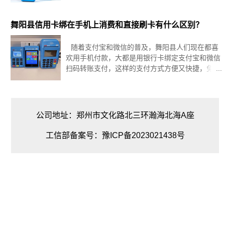
有专门的办理员上门安装。所有POS机无冻结，当
场试机实时到账。那么0.6%以下的pos机费率到底
安不安全
舞阳县信用卡绑在手机上消费和直接刷卡有什么区别？
随着支付宝和微信的普及，舞阳县人们现在都喜
欢用手机付款，大都是用银行卡绑定支付宝和微信
扫码转账支付，这样的支付方式方便又快捷，免去
了现金交易的繁琐。那么信用卡绑定的微信和支付
宝消费和直接刷卡支付有什么区别呢？这里告诉大
家，区别大了，而且还会影响到
公司地址：郑州市文化路北三环瀚海北海A座
工信部备案号：豫ICP备2023021438号