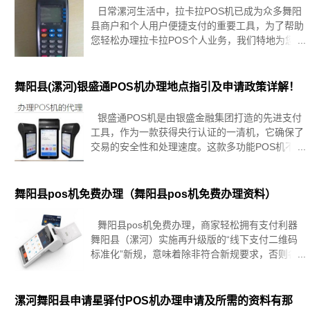
日常漯河生活中，拉卡拉POS机已成为众多舞阳
县商户和个人用户便捷支付的重要工具，为了帮助
您轻松办理拉卡拉POS个人业务，我们特地为您整
理了这份一站式全攻略，以下是关于漯河舞阳县办
理拉卡拉POS个人业务的相关信息，希望对您有所
帮助。拉卡拉POS机简
舞阳县(漯河)银盛通POS机办理地点指引及申请政策详解！
银盛通POS机是由银盛金融集团打造的先进支付
工具，作为一款获得央行认证的一清机，它确保了
交易的安全性和处理速度。这款多功能POS机不仅
支持包括刷卡、插卡、挥卡在内的多种银行卡支付
方式，还融合了扫码支付与移动支付功能，为漯河
舞阳县及各地商户带来了高度集
舞阳县pos机免费办理（舞阳县pos机免费办理资料）
舞阳县pos机免费办理，商家轻松拥有支付利器
舞阳县（漯河）实施再升级版的“线下支付二维码
标准化”新规，意味着除非符合新规要求，否则各
类非标准二维码或将被取缔，这也就让商家或者个
人们及时更新POS机成了一个紧迫的问题。那么，
如何才能在这个大浪
漯河舞阳县申请星驿付POS机办理申请及所需的资料有那