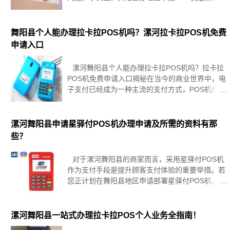
定的费用的，但是相较于其他品牌的POS机而言，
拉卡拉的费用还是比较合理的，具体费用也会因为
各地区不同而略有差异。
舞阳县个人能办理拉卡拉POS机吗？漯河拉卡拉POS机免费
申请入口
漯河舞阳县个人能办理拉卡拉POS机吗？拉卡拉
POS机免费申请入口揭秘在当今的商业世界中，电
子支付已经成为一种主流的支付方式，POS机作为
电子支付的重要工具，受到了众多商家和个人的青
睐，拉卡拉POS机作为市场上的知名品牌，其性能
和服务
漯河舞阳县申请星驿付POS机办理申请及所需的资料有那
些？
对于漯河舞阳县的商家而言，采用星驿付POS机
作为支付手段是提升顾客支付体验的重要举措。若
您正计划在舞阳县地区申请部署星驿付POS机，熟
悉整个申请流程及必备材料显得尤为关键。以下是
您需要掌握的核心步骤与所需文档概览，以便您能
够顺利开启便捷收款之旅。
漯河舞阳县一站式办理拉卡拉POS个人业务全指南！