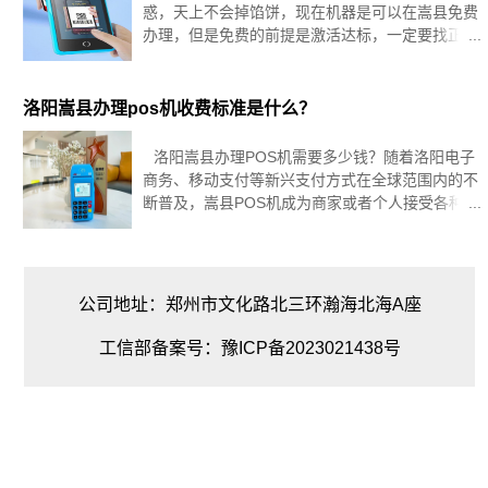
惑，天上不会掉馅饼，现在机器是可以在嵩县免费
办理，但是免费的前提是激活达标，一定要找正规
渠道办理！嵩县美团现金券怎么用?打开美团进入
主界面，点击下方的“我”的选项，再点击上方的“现
金红包”字符按钮。进入
洛阳嵩县办理pos机收费标准是什么？
洛阳嵩县办理POS机需要多少钱？随着洛阳电子
商务、移动支付等新兴支付方式在全球范围内的不
断普及，嵩县POS机成为商家或者个人接受各种信
用卡、借记卡、预付卡支付等电子支付方式的基础
设施。那么，对于那些想要打开电子商务的商家或
者个人来说，他们办理一个
公司地址：郑州市文化路北三环瀚海北海A座
工信部备案号：豫ICP备2023021438号