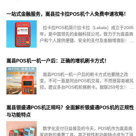
处都能看到它的影子。它不仅让结账速度快了很
多，也让买东西变得更舒心。接下来
一站式金融服务，嵩县拉卡拉POS机个人免费申请攻略！
拉卡拉POS机简介拉卡拉（Lakala）成立于2005
年，是中国领先的金融科技公司，致力于为嵩县商
户和个人提供便捷、安全的支付及金融增值服务，
拉卡拉POS机作为公司核心产品之一，已广泛应用
于各行各业，成为商户收款、个人财务管理的首选
工具。拉卡拉
嵩县POS机一机一户后：正确的增机刷卡方式！
嵩县POS机一机一户后的刷卡方式也要随之改
变，不可一直是同台POS机交易，不然很容易被风
控，建议多台POS机轮换刷卡。银联259号文件新
规定已经全面执行，并且还加强对支付监管，目前
个人POS机办理一个身份证注册小微商户最多10
个，同一个POS机品
嵩县银盛通POS机正规吗？全面解析银盛通POS机的正规性
与功能特点
数字化支付日益普及的今天，POS机作为嵩县商
家收款的重要工具，其正规性和功能特点成为了消