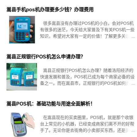
嵩县手机pos机办理要多少钱？办理费用
很多嵩县没有办理过POS机的小白，会对POS机
有很多的迷茫，今天给大家普及下有关POS机一些
知识，希望对大家有一定的价值！了解更多关注本
站需要说明的是，手机POS机的办理费用会因地区
和不同的服务商而有所差异。在一些发达国家和地
区，手机POS机的办
嵩县正规银行POS机怎么申请办理？
嵩县正规银行POS机怎么办理？随着洛阳经济的
快速发展和普及，POS机已成为每个商家必备的设
备之一。而在嵩县市，正规银行的POS机如何办
理？本文将从以下四个方面进行详细阐述。一、办
理流程想要办理嵩县正规银行POS机，首先需要前
往银行营业网点
嵩县POS机：基础功能与用途全面解析！
在嵩县现在的买卖圈里，POS机，就是那个收银
台上常见的小机器，已经变成商家们离不开的好帮
手了。无论你是去街角的小卖部买东西，还是到热
闹的商场血拼，或是享受一顿美味的餐馆大餐，处