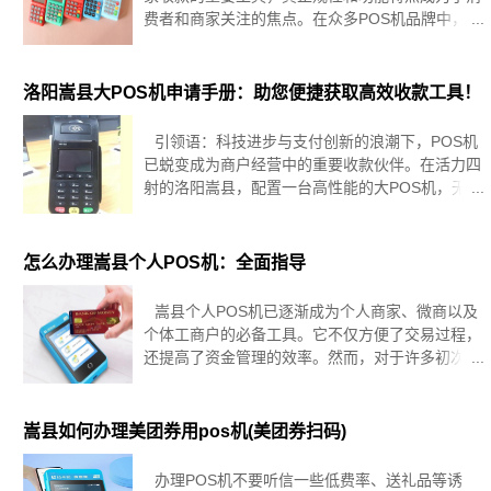
费者和商家关注的焦点。在众多POS机品牌中，银
盛通POS机凭借其卓越的性能和稳定的系统赢得了
嵩县市场的广泛认可。那么，银盛通POS机到底正
规吗接下来，我们将从多个
洛阳嵩县大POS机申请手册：助您便捷获取高效收款工具！
引领语：科技进步与支付创新的浪潮下，POS机
已蜕变成为商户经营中的重要收款伙伴。在活力四
射的洛阳嵩县，配置一台高性能的大POS机，无疑
是为您的商业版图添翼飞翔的关键一步。本篇指南
深潜洛阳嵩县大POS机的申请之道，从流程详解到
注意事项，再到独享优惠，全
怎么办理嵩县个人POS机：全面指导
嵩县个人POS机已逐渐成为个人商家、微商以及
个体工商户的必备工具。它不仅方便了交易过程，
还提高了资金管理的效率。然而，对于许多初次接
触POS机的人来说，嵩县如何办理个人POS机可能
还是一个相对陌生的领域。本文将为您详细介绍如
何办理个人POS机，助您轻
嵩县如何办理美团券用pos机(美团券扫码)
办理POS机不要听信一些低费率、送礼品等诱