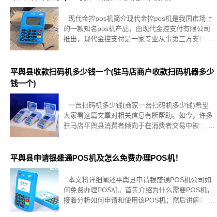
现代金控pos机简介现代金控pos机是我国市场上
的一款知名pos机产品，由现代金控支付有限公司
推出，现代金控支付是一家专业从事第三方支付业
务的金融科技公司，现代金控pos机以其稳定可靠
的性能、高效安全的交易、丰富的应用场景获得了
广泛好评，接下来，我
平舆县收款扫码机多少钱一个(驻马店商户收款扫码机器多少
钱一个)
一台扫码机多少钱(商家一台扫码机多少钱)希望
大家看这篇文章对相关信息有所帮助。如今，许多
驻马店平舆县消费者倾向于在消费者交易中被“扫
描”。同时，为了提高出纳效率，避免遗漏，小企
业还需要办理代码扫描收款机收款！接下来，POS
机处理网林林与企业主交谈
平舆县申请银盛通POS机及怎么免费办理POS机！
本文将详细阐述平舆县申请银盛通POS机公司如
何免费办理POS机。首先介绍为什么需要POS机，
接着分析如何申请和使用该POS机；然后讲解如何
选择适合的POS机和如何维护它；最后总结全文并