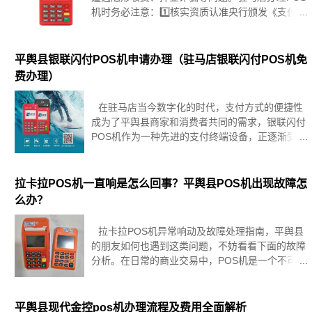
机时务必注意：1️⃣核实资质认准央行颁发《支付业
务许可证》的正规机构，可通过央行官网查询备案
名单。警惕冒充银行/银联的虚假推
平舆县银联闪付POS机申请办理（驻马店银联闪付POS机免
费办理）
在驻马店当今数字化的时代，支付方式的便捷性
成为了平舆县商家和消费者共同的需求，银联闪付
POS机作为一种先进的支付终端设备，正逐渐受到
广泛的关注和应用，本文将详细介绍银联闪付POS
机的申请办理流程，特别是强调其免费办理的优
势，帮助您更好地了解和
拉卡拉POS机一直响是怎么回事？平舆县POS机出现故障怎
么办？
拉卡拉POS机异常响动及故障处理指南，平舆县
的朋友如何也遇到这类问题，不妨看看下面的故障
分析。在日常的商业交易中，POS机是一个不可或
缺的工具，有时我们可能会遇到POS机一直响的问
题，或者POS机出现其他故障，这会给我们的工作
带来不便，POS机一
平舆县现代金控pos机办理流程及费用全面解析