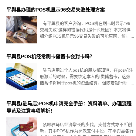
提出建议。1、什么是POS机POS机是指点位终端
交易机，是一
平舆县办理的POS机显示96交易失败处理方案
有平舆县的客户咨询，POS机在刷卡时显示“96
交易失败”这样的错误代码是什么原因？本文将详
细介绍POS机显示96交易失败的可能原因、解决方
案以及预防措施，帮助大家更好地应对这一问题。
一、POS机显示96交易失败的可能原因1.网络问
题：POS机
平舆县POS机经常刷卡储蓄卡会封卡吗？
驻马店用过个人pos机的朋友都知道，在pos机注
册激活的时候，需要绑定本人的I类储蓄卡，这张
储蓄卡将用于pos机的资金结算，但随着银行断卡
行动的不断升级，如果储蓄卡入账太过频繁，会不
会被封呢？答案是：入账频繁有封卡风险。pos机
结算卡有被封
平舆县(驻马店)POS机申请完全手册：资料清单、办理流程
导览及注意事项解析！
紧跟驻马店经济增长的步伐，支付方式亦不断创
新，其中POS机作为高效支付手段，在平舆县各行