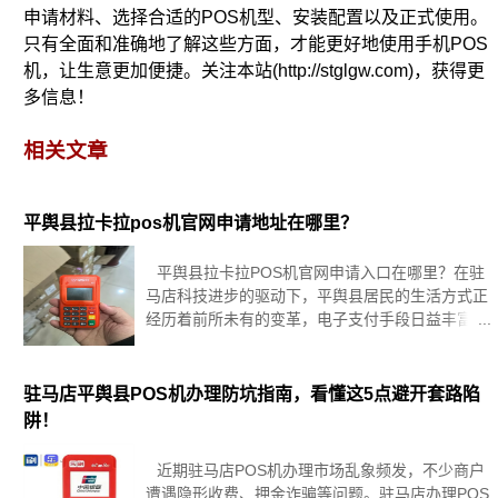
申请材料、选择合适的POS机型、安装配置以及正式使用。
只有全面和准确地了解这些方面，才能更好地使用手机POS
机，让生意更加便捷。关注本站(http://stglgw.com)，获得更
多信息！
相关文章
平舆县拉卡拉pos机官网申请地址在哪里？
平舆县拉卡拉POS机官网申请入口在哪里？在驻
马店科技进步的驱动下，平舆县居民的生活方式正
经历着前所未有的变革，电子支付手段日益丰富，
POS机尤其在商贸领域凸显其核心地位。鉴于此，
平舆县民众对通过拉卡拉POS机官网便捷申请服务
的兴趣渐增。本篇文章将
驻马店平舆县POS机办理防坑指南，看懂这5点避开套路陷
阱！
近期驻马店POS机办理市场乱象频发，不少商户
遭遇隐形收费、押金诈骗等问题。驻马店办理POS