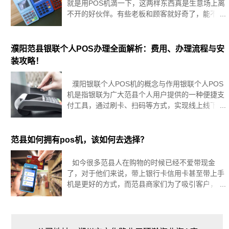
就是用POS机滴一下，这两样东西真是生意场上离
不开的好伙伴。有些老板和顾客就好奇了，能不能
把POS机里的那个卡直接插到手机上，这样一来，
支付啊、管理啊什么的不就更方便了吗？别急，咱
这篇文章就是要细细说说这事，
濮阳范县银联个人POS办理全面解析：费用、办理流程与安
装攻略！
濮阳银联个人POS机的概念与作用银联个人POS
机是指银联为广大范县个人用户提供的一种便捷支
付工具，通过刷卡、扫码等方式，实现线上线下多
种场景的支付需求，个人POS机的出现，有效降低
了商家和个人用户的支付成本，提高了支付效率，
为濮阳范县支付市场的发展
范县如何拥有pos机，该如何去选择？
如今很多范县人在购物的时候已经不爱带现金
了，对于他们来说，带上银行卡信用卡甚至带上手
机是更好的方式，而范县商家们为了吸引客户，也
会提供各种各样优质的收费方式，pos机在这其中
就扮演着重要的角色，如果遇到用礼品吸引用户，
比如送茶吧机、扫地机等，其实这些