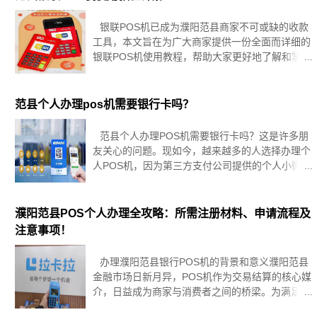
银联POS机已成为濮阳范县商家不可或缺的收款
工具，本文旨在为广大商家提供一份全面而详细的
银联POS机使用教程，帮助大家更好地了解和掌握
POS机的使用方法，提升支付体验，促进商业发
展。一、POS机基础知识与选择要点银联POS机是
一种通过银行卡进
范县个人办理pos机需要银行卡吗？
范县个人办理POS机需要银行卡吗？这是许多朋
友关心的问题。现如今，越来越多的人选择办理个
人POS机，因为第三方支付公司提供的个人小微商
户POS机使用方便快捷，符合很多人的需求。在办
理个人POS机之前，需要进行实名认证，那么是否
需要银行卡呢？答案是肯定
濮阳范县POS个人办理全攻略：所需注册材料、申请流程及
注意事项！
办理濮阳范县银行POS机的背景和意义濮阳范县
金融市场日新月异，POS机作为交易结算的核心媒
介，日益成为商家与消费者之间的桥梁。为满足范
县不断增长的支付需求，当地银行积极推出多项利