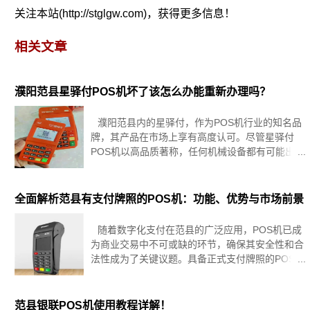
​关注本站(http://stglgw.com)，获得更多信息！
相关文章
濮阳范县星驿付POS机坏了该怎么办能重新办理吗？
濮阳范县内的星驿付，作为POS机行业的知名品
牌，其产品在市场上享有高度认可。尽管星驿付
POS机以高品质著称，任何机械设备都有可能出现
意外故障。遇到星驿付POS机发生故障时，用户势
必关心如何高效解决，重新获得顺畅的支付服务。
接下来的内容，将从四个核心维
全面解析范县有支付牌照的POS机：功能、优势与市场前景
随着数字化支付在范县的广泛应用，POS机已成
为商业交易中不可或缺的环节，确保其安全性和合
法性成为了关键议题。具备正式支付牌照的POS终
端，不仅是金融安全的守护者，还极大地提升了本
地商户的服务效率与客户信任度。本文旨在全方位
解读范县内持牌POS机的特性
范县银联POS机使用教程详解！