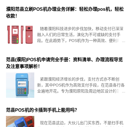
好政策与服务，简化个人用户办理POS机的路径。
本文将为您精析在濮阳范县
濮阳范县立刷POS机办理业务详解：轻松办理pos机，轻松
收款！
随着濮阳科技进步的步伐加快，移动支付已深深
融入人们的日常生活，演化为不可或缺的支付手
段。在此趋势下，POS机作为一种高效、便利的收
款解决方案，在范县的商家群体中日益受到青睐。
为了助力该区域的商户们能够更加熟练地掌握并利
用POS机这一工具，本篇文章将细
范县(濮阳)POS机申请完全手册：资料清单、办理流程导览
及注意事项解析！
紧跟濮阳经济增长的步伐，支付方式亦不断创
新，其中POS机作为高效支付手段，在范县各行各
业遍地开花。专为濮阳原阳及周边地区设计的范县
POS机，正不断优化商家的收款体验。本篇文章将
深入解析申请濮阳范县POS机的必备材料、详尽流
程及重要注意事项，助力您无缝
范县POS机的卡插到手机上能用吗？
现在范县这边，大伙儿出门买东西，不是扫手机