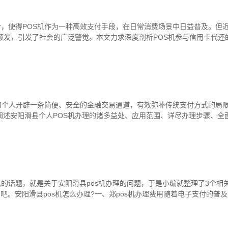
，使得POS机作为一种高效支付手段，在日常消费场景中日益普及。但
频发，引发了社会的广泛警觉。本文力求深度剖析POS机参与信用卡代还
和个人开辟一条简便、安全的金融交易通道，有效弥补传统支付方式的局
阐述安阳滑县个人POS机办理的诸多益处、应用范围、详尽办理步骤、全
的话题，就是关于安阳滑县pos机办理的问题，于是小编就整理了3个相
吧。安阳滑县pos机怎么办理?一、郑pos机办理费用随着电子支付的普