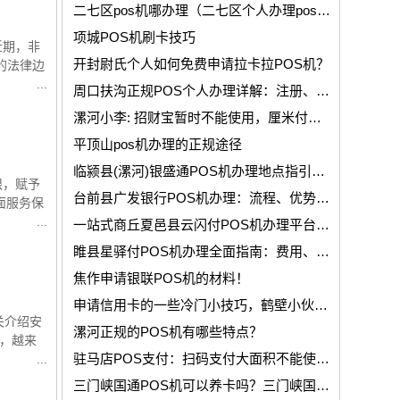
二七区pos机哪办理（二七区个人办理pos机）
项城POS机刷卡技巧
近期，非
开封尉氏个人如何免费申请拉卡拉POS机？
的法律边
周口扶沟正规POS个人办理详解：注册、费率与注意事项！
漯河小李: 招财宝暂时不能使用，厘米付部分用户不能使用，是系统升级吗？
平顶山pos机办理的正规途径
临颍县(漯河)银盛通POS机办理地点指引及申请政策详解！
限，赋予
台前县广发银行POS机办理：流程、优势与细节全解析！
面服务保
一站式商丘夏邑县云闪付POS机办理平台官网详解与使用教程
睢县星驿付POS机办理全面指南：费用、办理流程与使用优势！
焦作申请银联POS机的材料！
申请信用卡的一些冷门小技巧，鹤壁小伙伴都知道吗？
关介绍安
漯河正规的POS机有哪些特点？
及，越来
驻马店POS支付：扫码支付大面积不能使用！
三门峡国通POS机可以养卡吗？三门峡国通POS机怎么养卡？