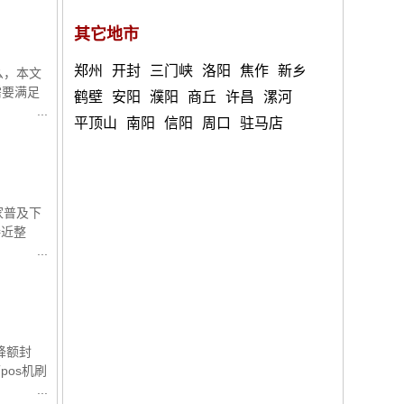
其它地市
郑州
开封
三门峡
洛阳
焦作
新乡
么，本文
需要满足
鹤壁
安阳
濮阳
商丘
许昌
漯河
平顶山
南阳
信阳
周口
驻马店
家普及下
接近整
降额封
os机刷