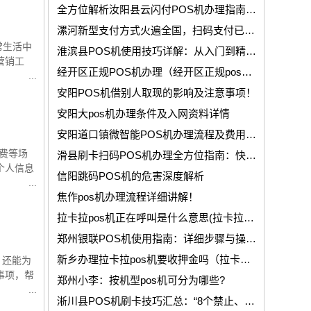
全方位解析汝阳县云闪付POS机办理指南，让您轻松实现支付简单化！
漯河新型支付方式火遍全国，扫码支付已成过去式？
常生活中
淮滨县POS机使用技巧详解：从入门到精通！
营销工
经开区正规POS机办理（经开区正规pos机办理机构）
安阳POS机借别人取现的影响及注意事项！
安阳大pos机办理条件及入网资料详情
安阳道口镇微智能POS机办理流程及费用全面讲解！
费等场
滑县刷卡扫码POS机办理全方位指南：快速上手，商家经营好帮手!
个人信息
信阳跳码POS机的危害深度解析
焦作pos机办理流程详细讲解！
拉卡拉pos机正在呼叫是什么意思(拉卡拉pos机故障代码)
郑州银联POS机使用指南：详细步骤与操作技巧
新乡办理拉卡拉pos机要收押金吗（拉卡拉原阳县pos机需要交押金吗）
，还能为
事项，帮
郑州小李：按机型pos机可分为哪些?
淅川县POS机刷卡技巧汇总：“8个禁止、7个不建议、5个建议、4个告知