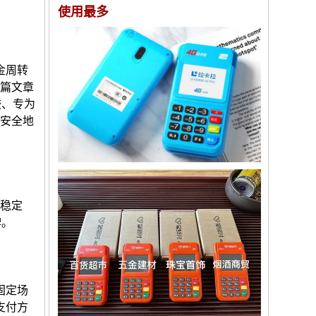
使用最多
金周转
本篇文章
较、专为
又安全地
是稳定
牌。
固定场
支付方