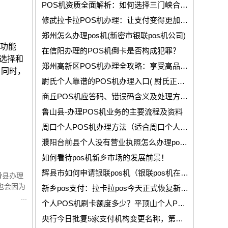
POS机资质全面解析：如何选择三门峡合适的POS机服务商
修武拉卡拉POS机办理：让支付变得更加简单高效！
郑州怎么办理pos机(新密市银联pos机公司)
和功能
在信阳办理的POS机倒卡是否构成犯罪？
选择和
郑州高新区POS机办理全攻略：享受高品质服务、实现精准业务对接！
。同时，
尉氏个人靠谱的POS机办理入口( 尉氏正规POS机个人免费申请)
商丘POS机应答码、错误码含义及处理方法！
鲁山县-办理POS机业务的主要流程及资料
周口个人POS机办理方法（适合周口个人办理的POS机）
濮阳台前县个人没有营业执照怎么办理pos机业务？
如何看待pos机新乡市场的发展前景！
辉县市如何申请银联pos机（银联pos机在哪里有）
滑县办理
也会因为
新乡pos支付：拉卡拉pos今天正式恢复新增！
个人POS机刷卡额度多少？平顶山个人POS机刷卡费率多少？
央行今日批复5家支付机构变更名称，第二例支付机构合并也获准通过！