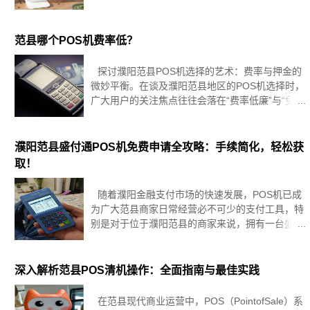
用户使用POS机刷卡时收取的费用为60元。POS
机的国家收费标准为0.6%，也就是说刷卡一万元
只需要
范县哪个POS机费率低？
探讨濮阳范县POS机选择的艺术：费率与押金的
微妙平衡。在谈及濮阳范县地区的POS机选择时，
广大用户的关注焦点往往会落在“费率低廉”与“免押
金”两大优势上。本文旨在深入剖析POS机的费率
结构及其押金问题，为您揭示明智抉择背后的考量
因素。首先，让
濮阳范县盛付通POS机免费申请全攻略：手续简化，轻松获
取！
随着濮阳金融支付市场的快速发展，POS机已成
为广大范县商家日常经营必不可少的支付工具，特
别是对于位于濮阳范县的商家来说，拥有一台盛付
通POS机，不仅可以方便收取顾客的支付款项，还
能享受到各种优惠政策，如何才能在濮阳范县免费
申请到一台盛付通POS机呢？
深入解析范县POS清机操作：全面指南与最佳实践
在范县现代商业运营中，POS（PointofSale）系