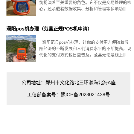
统扮演着至关重要的角色。它不仅是交易处理的核
心，还承载着数据收集、分析和管理等多项功能。
其中，POS清机作为系统维护的关键环节，对于保
障系统正常运行、数据准确性以及客户交易安全具
有重要意义。本文
濮阳pos机办理（范县正规POS机申请）
濮阳范县pos机办理，让你的支付更方便随着濮
阳经济的不断发展和人们消费水平的不断提高，现
代化的支付方式也日益普及。范县无论是线上购物
还是线下消费，都离不开支付工具的支持。而濮阳
范县pos机的出现，更是为人们的支付带来了更多
的便利和选择。濮
公司地址：郑州市文化路北三环瀚海北海A座
工信部备案号：豫ICP备2023021438号