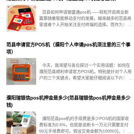
范县如何申请银盛通pos机——轻松开启商业新
篇章随着智能移动支付的发展，越来越多的范县商
家或者个人开始关注支付终端的选择。而作为新一
代商业支付终端，银盛通pos机已经成为了商家或
者个人们的首选。那么，如何申请银盛通pos机
呢？第一步，了解银
范县申请官方POS机（濮阳个人申请pos机须注意的三个事
项）
今天，我渴望与各位探讨一个实用话题：如何在
濮阳范县顺利申请官方POS机，特别是针对个人用
户的三个关键点，希望大家能仔细阅读以下内容，
相信会对您大有裨益。若您对申请POS机服务感兴
趣，欢迎直接联系我们的在线客服获取一对一专业
咨询。在这个信用卡日渐普
濮阳瑞银信pos机押金是多少(范县瑞银信pos机押金是多少
钱)
濮阳范县pos机的手续费是多少POS机的国家收
费标准为0.6%，也就是说刷卡一万元只需要支付
60元手续费即可。假设交易金额为10000元，则当