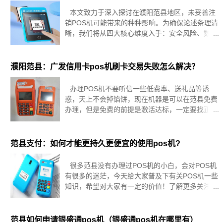
本文致力于深入探讨在濮阳范县地区，未妥善注
销POS机可能带来的种种影响。为确保论述条理清
晰，我们将从四大核心维度入手：安全风险、数据
隐私泄露、流程管理混乱及业务操作受限。针对每
一维度，我们将详尽解析潜在问题与不良后果，帮
助读者全面认知不注销POS机的
濮阳范县：广发信用卡pos机刷卡交易失败怎么解决？
办理POS机不要听信一些低费率、送礼品等诱
惑，天上不会掉馅饼，现在机器是可以在范县免费
办理，但是免费的前提是激活达标，一定要找正规
渠道办理！濮阳范县卡友，你们是否曾经有过这样
的经历：手握着那张广发信用卡，在POS机前反复
尝试，却总是收到“交易失败”
范县支付：如何才能更持久更便宜的使用pos机?
很多范县没有办理过POS机的小白，会对POS机
有很多的迷茫，今天给大家普及下有关POS机一些
知识，希望对大家有一定的价值！了解更多关注本
站范县如何才能更持久更便宜的使用pos机?通过上
面的讲述，大家应该明白，pos机终端费率基本会
维持在0.6
范县如何申请银盛通pos机（银盛通pos机在哪里有）