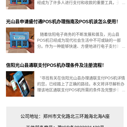
经成为了许多人进行支付和收款的重要工具，无论
是个体商户还是个人创业者，办理个人移动POS机
都可以为他们的业务带来更多的便利和灵活性，个
人移动P
光山县申请盛付通POS机办理指南及POS机该怎么使用！
随着信阳电子商务的不断发展和普及，光山县
POS机已经成为现代社会生活中不可或缺的一部
分。作为一种能够快速、方便地进行电子支付的设
备，POS机已经成为大多数商家必备的工具。盛付
通POS机在短短几年内就成为行业的佼佼者，其性
价比、使用便捷性和安全性都受到
信阳光山县通联支付POS机办理条件及注册流程！
"寻找有关在信阳光山县办理通联支付POS机详情
的您，已经踏上了正确的路径。本文将详尽解析办
理该地区通联支付POS机所需的条件及完整步骤，
旨在让您全面了解办理流程，确保您的申请之旅顺
畅无阻。"信阳光山县通联支付POS机办理条件1、
营业执照：申请人
公司地址：郑州市文化路北三环瀚海北海A座