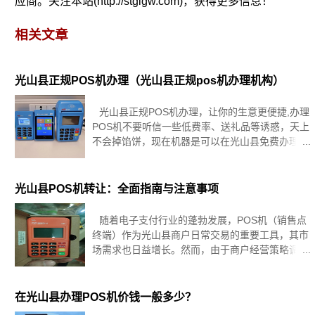
应商。关注本站(http://stglgw.com)，获得更多信息！
相关文章
光山县正规POS机办理（光山县正规pos机办理机构）
光山县正规POS机办理，让你的生意更便捷,办理
POS机不要听信一些低费率、送礼品等诱惑，天上
不会掉馅饼，现在机器是可以在光山县免费办理，
但是免费的前提是激活达标，一定要找正规渠道办
理！在现代社会，随着科技的快速发展，电子支付
已经成为人们日常生活中不
光山县POS机转让：全面指南与注意事项
随着电子支付行业的蓬勃发展，POS机（销售点
终端）作为光山县商户日常交易的重要工具，其市
场需求也日益增长。然而，由于商户经营策略调
整、设备升级等原因，POS机转让成为了一种常见
的交易方式。本文将详细介绍POS机转让的各个环
节，为准备进行POS机转让的
在光山县办理POS机价钱一般多少？