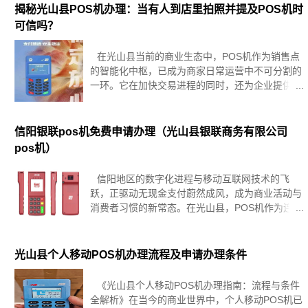
申请途径成为了众多商家的关
揭秘光山县POS机办理：当有人到店里拍照并提及POS机时
可信吗？
在光山县当前的商业生态中，POS机作为销售点
的智能化中枢，已成为商家日常运营中不可分割的
一环。它在加快交易进程的同时，还为企业提供了
宝贵的数据洞察力。当遇到上门服务人员拍照准备
配置POS机的情况时，理解其中蕴含的商业模式和
操作细节变得至关重要。本文致
信阳银联pos机免费申请办理（光山县银联商务有限公司
pos机）
信阳地区的数字化进程与移动互联网技术的飞
跃，正驱动无现金支付蔚然成风，成为商业活动与
消费者习惯的新常态。在光山县，POS机作为连接
买卖双方的桥梁，已不可或缺地入驻各类商铺、餐
饮及零售场所，特别是在城区，它不仅优化了消费
者的购物体验，更为商家或个人提供
光山县个人移动POS机办理流程及申请办理条件
《光山县个人移动POS机办理指南：流程与条件
全解析》在当今的商业世界中，个人移动POS机已