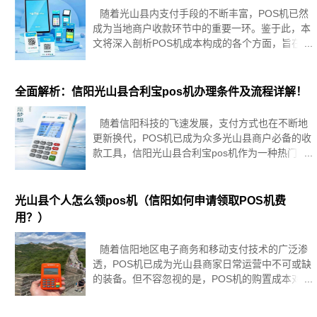
随着光山县内支付手段的不断丰富，POS机已然
成为当地商户收款环节中的重要一环。鉴于此，本
文将深入剖析POS机成本构成的各个方面，旨在为
您在挑选合适的POS机时提供详实的参考依据，确
保决策明智。一、POS机价格的影响因素POS机的
价格受多种因素
全面解析：信阳光山县合利宝pos机办理条件及流程详解！
随着信阳科技的飞速发展，支付方式也在不断地
更新换代，POS机已成为众多光山县商户必备的收
款工具，信阳光山县合利宝pos机作为一种热门的
支付设备，受到了众多商户的青睐，办理信阳光山
县合利宝pos机需要满足哪些条件呢？本文将为您
详细解析。信阳光山县合
光山县个人怎么领pos机（信阳如何申请领取POS机费
用？）
随着信阳地区电子商务和移动支付技术的广泛渗
透，POS机已成为光山县商家日常运营中不可或缺
的装备。但不容忽视的是，POS机的购置成本对刚
刚起步或规模较小的方城商家而言，可能构成一笔
不小的财务负担。鉴于此，探寻减免费用的POS机