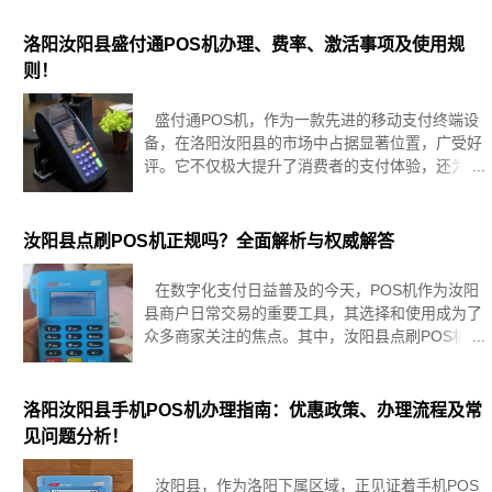
友，可以添加本网站办理员微信进行咨询。所有的
电签版POS机都是有流
洛阳汝阳县盛付通POS机办理、费率、激活事项及使用规
则！
盛付通POS机，作为一款先进的移动支付终端设
备，在洛阳汝阳县的市场中占据显著位置，广受好
评。它不仅极大提升了消费者的支付体验，还为商
家解锁了更快捷、高效且安全的收款途径，成为现
代商业交易中的重要助手。本篇文章将围绕盛付通
POS机的办理流程、费用标准、
汝阳县点刷POS机正规吗？全面解析与权威解答
在数字化支付日益普及的今天，POS机作为汝阳
县商户日常交易的重要工具，其选择和使用成为了
众多商家关注的焦点。其中，汝阳县点刷POS机作
为市场上的一款热门产品，其正规性、安全性及功
能性备受关注。本文将从多个维度，对点刷POS机
的正规性进行全面解析和详细
洛阳汝阳县手机POS机办理指南：优惠政策、办理流程及常
见问题分析！
汝阳县，作为洛阳下属区域，正见证着手机POS