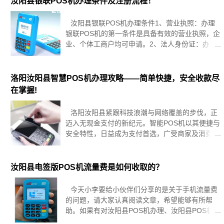
汝阳县银联POS机办理条件及注册流程！
汝阳县银联POS机办理条件1、营业执照：办理
银联POS机的第一条件是具备有效的营业执照，企
业、个体工商户均可申请。2、法人身份证：办理
银联POS机的法人需提供有效的身份证件。3、开
户许可证：需提供开户许可证（基本户）。汝阳县
银联POS机
洛阳汝阳县智慧POS机办理攻略——简单快捷，安全收款尽
在掌握!
洛阳汝阳县紧跟科技浪潮与网络覆盖的步伐，正
迈入无现金支付的新纪元。智能POS机以其便捷与
安全特性，日益成为支付首选，广受商家及消费者
的喜爱。欲知如何在洛阳汝阳县顺利申领这一现代
化支付利器？本文将为您详尽解析申请流程。洛阳
汝阳县智能POS机简介洛
汝阳县电签版POS机流量费是如何收取的？
今天小李要给小伙伴们分享的是关于手机流量费
的问题，请大家认真阅读文章，希望能够有所帮
助。如果有对汝阳县POS机办理、汝阳县POS机申
请、POS机换机、汝阳县个人POS安装有兴趣的卡