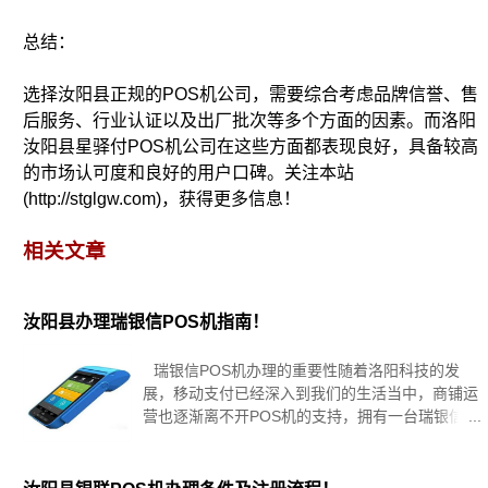
总结：
选择汝阳县正规的POS机公司，需要综合考虑品牌信誉、售
后服务、行业认证以及出厂批次等多个方面的因素。而洛阳
汝阳县星驿付POS机公司在这些方面都表现良好，具备较高
的市场认可度和良好的用户口碑。关注本站
(http://stglgw.com)，获得更多信息！
相关文章
汝阳县办理瑞银信POS机指南！
瑞银信POS机办理的重要性随着洛阳科技的发
展，移动支付已经深入到我们的生活当中，商铺运
营也逐渐离不开POS机的支持，拥有一台瑞银信
POS机，不仅可以为顾客提供便捷的支付方式，提
高店铺形象，还能有效管理现金流，降低经营风
险，在汝阳县这个旅游胜地，游客