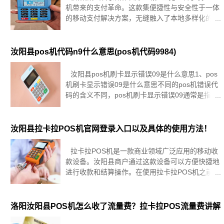
机带来的支付革命。这款集便捷性与安全性于一体
的移动支付解决方案，无缝融入了本地多样化的线
下交易环境，无论是零售商铺、餐馆还是服务行
业，都能通过它享受到即刻收款的便利，同时显著
提升服务速度与顾客满意度。在汝阳
汝阳县pos机代码n9什么意思(pos机代码9984)
汝阳县pos机刷卡显示错误09是什么意思1、pos
机刷卡显示错误09是什么意思不同的pos机错误代
码的含义不同，pos机刷卡显示错误09通常是指“交
易失败，请重试，稍等重新刷卡”，建议您联系pos
机的服务商进行咨询。温馨提示：以上内容仅供参
考。
汝阳县拉卡拉POS机官网登录入口以及具体的使用方法！
拉卡拉POS机是一款商业领域广泛应用的移动收
款设备。汝阳县商户通过这款设备可以方便快捷地
进行收款和结算操作。在使用拉卡拉POS机之前，
首先需要登录官网进行商户账号的管理和操作。下
面将介绍拉卡拉POS机官网登录入口以及具体的使
用方法。首先，要
洛阳汝阳县POS机怎么收了流量费？拉卡拉POS流量费讲解